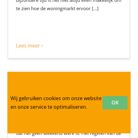
bijzondere tijd is het niet altijd even makkelijk om
te zien hoe de woningmarkt ervoor [...]
Lees meer
De betaalbare
verbouwing checklist
Wij gebruiken cookies om onze website
OK
en onze service te optimaliseren.
04-12-2019
Wie ooit eerder een huis heeft verbouwd, weet
dat het geen weekend werk is. Het regelen van de