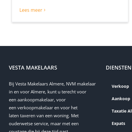
Lees meer
VESTA MAKELAARS
DIENSTEN
Bij Vesta Makelaars Almere, NVM makelaar
Verkoop
in en voor Almere, kunt u terecht voor
Aankoop
een
aankoopmakelaar
, voor
een
verkoopmakelaar
en voor het
Taxatie A
laten
taxeren
van een woning. Met
ouderwetse service, maar met een
Expats
courtage die bij deze tijd past.