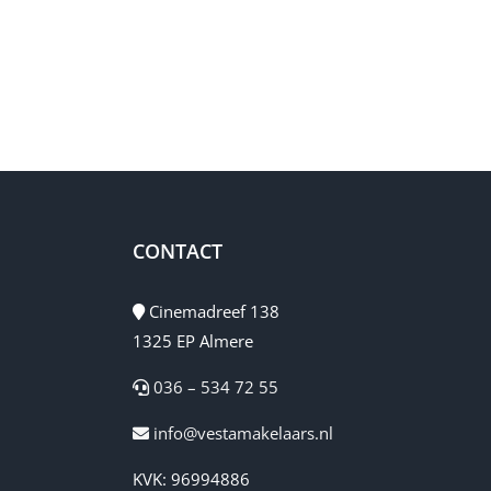
CONTACT
Cinemadreef 138
1325 EP Almere
036 – 534 72 55
info@vestamakelaars.nl
KVK: 96994886