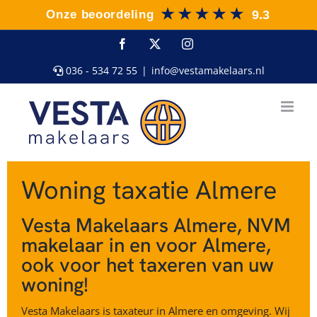
Ga
naar
inhoud
Facebook
X
Instagram
036 - 534 72 55
|
info@vestamakelaars.nl
Woning taxatie Almere
Vesta Makelaars Almere, NVM
makelaar in en voor Almere,
ook voor het taxeren van uw
woning!
Vesta Makelaars is taxateur in Almere en omgeving. Wij