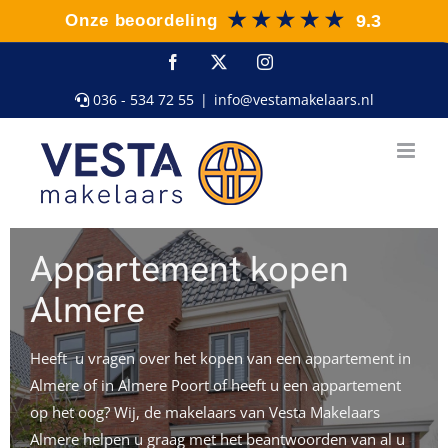
Ga
naar
inhoud
Facebook
X
Instagram
036 - 534 72 55
|
info@vestamakelaars.nl
Appartement kopen
Almere
Heeft u vragen over het kopen van een appartement in
Almere of in Almere Poort of heeft u een appartement
op het oog? Wij, de makelaars van Vesta Makelaars
Almere helpen u graag met het beantwoorden van al u