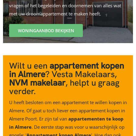
vragen of het begeleiden en doornemen van alles wat
met uw droomappartement te maken heeft.
WONINGAANBOD BEKIJKEN
Wilt u een
appartement kopen
in Almere
? Vesta Makelaars,
NVM makelaar
, helpt u graag
verder.
U heeft besloten om een appartement te willen kopen in
Almere. Of gaat u toch liever een
appartement kopen in
Almere Poort.
Er zijn tal van
appartementen te koop
in Almere
. De eerste stap was voor u waarschijnlijk op
google: '
Appartement kopen Almere
'. Hoe dan ook,