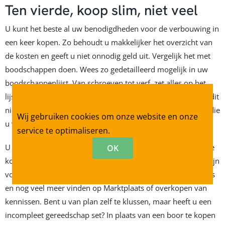
Ten vierde, koop slim, niet veel
U kunt het beste al uw benodigdheden voor de verbouwing in
een keer kopen. Zo behoudt u makkelijker het overzicht van
de kosten en geeft u niet onnodig geld uit. Vergelijk het met
boodschappen doen. Wees zo gedetailleerd mogelijk in uw
boodschappenlijst. Van schroeven tot verf, zet alles op het
lijstje en plan een dag in voor een bouwmarkt bezoek. Doe dit
niet gehaast, vaak zult u zich andere producten herinneren die
Wij gebruiken cookies om onze website en onze
u vergeten bent op het lijstje te zetten.
service te optimaliseren.
OK
U hoeft uw aankopen niet per se gloednieuw uit de winkel te
kopen. Tweedehands mogelijkheden kunnen de oplossing zijn
voor budget verbouwingen. U kunt complete keukens, tegels
en nog veel meer vinden op Marktplaats of overkopen van
kennissen. Bent u van plan zelf te klussen, maar heeft u een
incompleet gereedschap set? In plaats van een boor te kopen