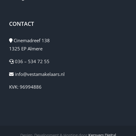
CONTACT
Cinemadreef 138
1325 EP Almere
036 – 534 72 55
info@vestamakelaars.nl
KVK: 96994886
Design, Development & Hosting door
Kersvers Digital