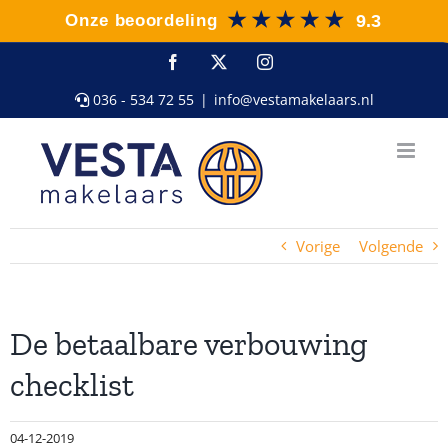
Ga
naar
inhoud
Facebook
X
Instagram
036 - 534 72 55
|
info@vestamakelaars.nl
Vorige
Volgende
De betaalbare verbouwing
checklist
04-12-2019