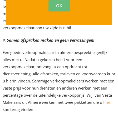
OK
lezen dat een goede thriller. Verkoopmakelaars zijn bekend
met alle juridische zaken die spelen rondom de verkoop van
een woning. De kans dat u blunders maakt met een
verkoopmakelaar aan uw zijde is nihil.
4. Samen afspraken maken en geen verrassingen!
Een goede verkoopmakelaar in almere bespreekt eigenlijk
alles met u. Nadat u gekozen heeft voor een
verkoopmakelaar, ontvangt u een opdracht tot
dienstverlening. Alle afspraken, tarieven en voorwaarden kunt
u hierin vinden. Sommige verkoopmakelaars werken met een
vaste prijs voor hun diensten en anderen werken met een
percentage over de uiteindelijke verkoopprijs. Wij, van Vesta
Makelaars uit Almere werken met twee pakketten die u
hier
kan terug vinden