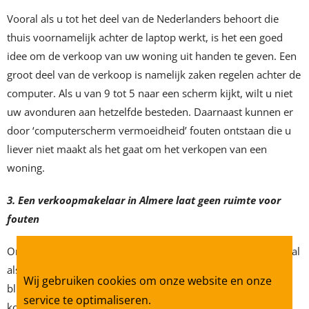
Vooral als u tot het deel van de Nederlanders behoort die
thuis voornamelijk achter de laptop werkt, is het een goed
idee om de verkoop van uw woning uit handen te geven. Een
groot deel van de verkoop is namelijk zaken regelen achter de
computer. Als u van 9 tot 5 naar een scherm kijkt, wilt u niet
uw avonduren aan hetzelfde besteden. Daarnaast kunnen er
door ‘computerscherm vermoeidheid’ fouten ontstaan die u
liever niet maakt als het gaat om het verkopen van een
woning.
3. Een verkoopmakelaar in Almere laat geen ruimte voor
fouten
Ongelukken kunnen zich in klein hoekje verstoppen en vooral
als het gaat om de verkoop van een woning, kan een kleine
Wij gebruiken cookies om onze website en onze
blunder enorm naar uitpakken. Een voorlopige
service te optimaliseren.
koopovereenkomst staat vol kleine lettertjes die minder fijn