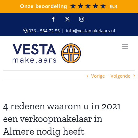
Ga
naar
inhoud
Facebook
X
Instagram
036 - 534 72 55
|
info@vestamakelaars.nl
Vorige
Volgende
4 redenen waarom u in 2021
een verkoopmakelaar in
Almere nodig heeft