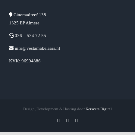
Cinemadreef 138
1325 EP Almere
036 – 534 72 55
info@vestamakelaars.nl
KVK: 96994886
Design, Development & Hosting door
Kersvers Digital
Facebook
X
Instagram