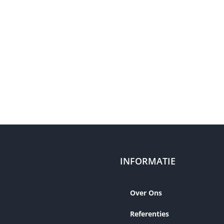
g met 4 slaapkamers, moderne keuken, nette badkamer en zonnige
onen in een kindvriendelijke wijk met alle voorzieningen dichtbij
_______
ddels een bieden-vanaf-prijs.
form NEN 2580.
INFORMATIE
Over Ons
Referenties