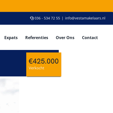
036 - 534 72 55
|
info@vestamakelaars.nl
Expats
Referenties
Over Ons
Contact
€425.000
Verkocht