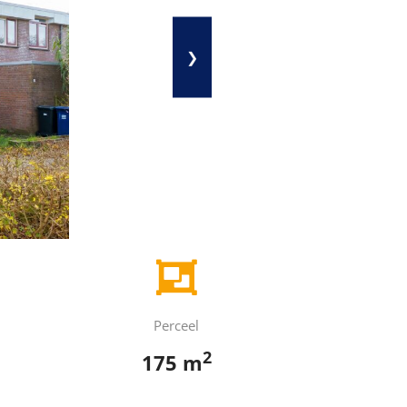
❯
Perceel
2
175 m