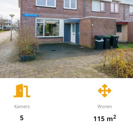
Kamers
Wonen
2
5
115 m