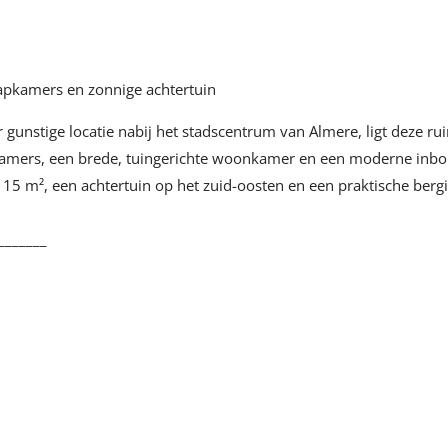
g
apkamers en zonnige achtertuin
 gunstige locatie nabij het stadscentrum van Almere, ligt deze r
kamers, een brede, tuingerichte woonkamer en een moderne inb
15 m², een achtertuin op het zuid-oosten en een praktische berg
_______
tedenwijk Midden
apkamers
t veel lichtinval en deur naar de achtertuin
 met alle wenselijke apparatuur
toilet, wastafelmeubel en raam in de zijgevel
kbaar vanuit de entreehal