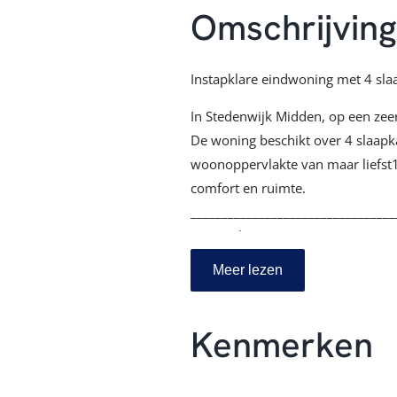
Omschrijvin
Instapklare eindwoning met 4 sla
In Stedenwijk Midden, op een zeer
De woning beschikt over 4 slaap
woonoppervlakte van maar liefst1
comfort en ruimte.
_________________________________
Kenmerken
• Instapklare eindwoning in de S
Meer lezen
• 115 m² woonoppervlakte, 4 sla
• Brede, tuingericht woonkamer me
Kenmerken
• Moderne inbouwkeuken uit 2023
• Badkamer met inloopdouche, 2e 
• Berging aan de voorzijde, berei