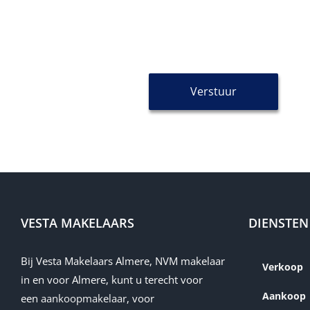
Een instapklare, ruime eindwonin
gezinnen die comfortabel willen w
_________________________________
Deze woning wordt aangeboden mi
Aanvaarding: in overleg.
Verstuur
Alle maten zijn indicatief en con
name-hny-psbqi
VESTA MAKELAARS
DIENSTEN
Bij Vesta Makelaars Almere, NVM makelaar
Verkoop
in en voor Almere, kunt u terecht voor
Aankoop
een
aankoopmakelaar
, voor