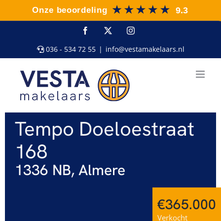
Ga
naar
inhoud
Facebook
X
Instagram
036 - 534 72 55
|
info@vestamakelaars.nl
Tempo Doeloestraat
168
1336 NB, Almere
€365.000
Verkocht