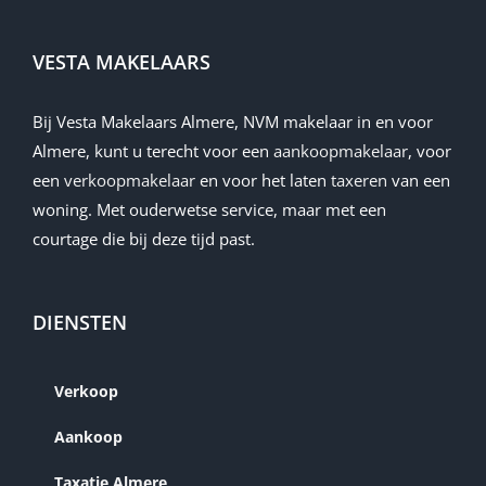
1e Verdieping
Overloop met toegang tot:
VESTA MAKELAARS
• Twee slaapkamers, waarvan de hoofdslaapkamer is
voorzien van airconditioning
Bij Vesta Makelaars Almere, NVM makelaar in en voor
• Luxe en compleet uitgevoerde badkamer met ligbad,
Almere, kunt u terecht voor een
aankoopmakelaar
, voor
inloopdouche, wastafelmeubel, handdoekradiator en verlaagd
een
verkoopmakelaar
en voor het laten
taxeren
van een
plafond met spotjes
woning. Met ouderwetse service, maar met een
• Cv-kast
courtage die bij deze tijd past.
• Praktische was-/bergruimte met aansluitingen voor
wasmachine en droger
________________________________________
DIENSTEN
Tuin
De woning beschikt over een brede en verzorgde voortuin,
Verkoop
aangelegd met sierbestrating, siergrind en hoge schuttingen
voor privacy. In de voortuin staat tevens een houten berging
Aankoop
met elektra.
Taxatie Almere