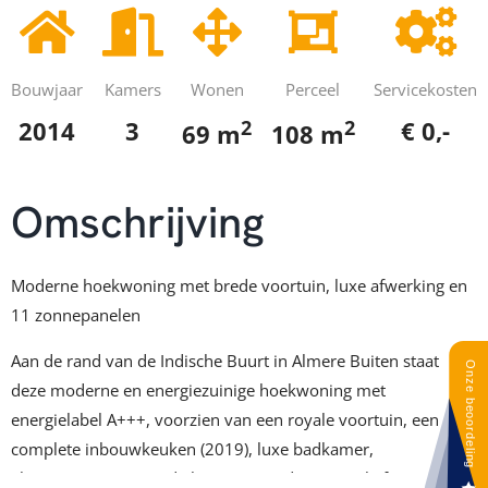
Bouwjaar
Kamers
Wonen
Perceel
Servicekosten
2
2
2014
3
€ 0,-
69 m
108 m
Omschrijving
Moderne hoekwoning met brede voortuin, luxe afwerking en
11 zonnepanelen
Aan de rand van de Indische Buurt in Almere Buiten staat
deze moderne en energiezuinige hoekwoning met
energielabel A+++, voorzien van een royale voortuin, een
complete inbouwkeuken (2019), luxe badkamer,
vloerverwarming op de begane grond en maar liefst 11