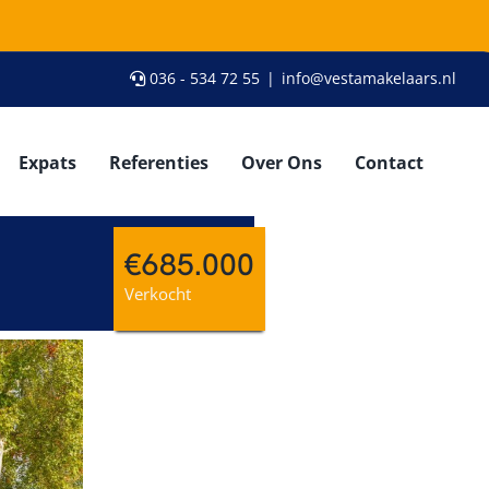
036 - 534 72 55
|
info@vestamakelaars.nl
Expats
Referenties
Over Ons
Contact
€685.000
Verkocht