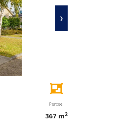
❯
Perceel
2
367 m