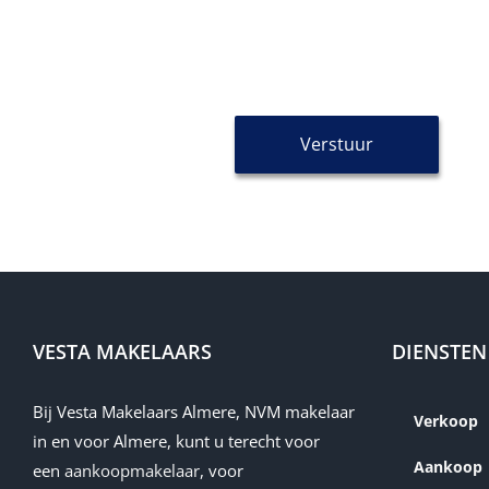
meubel. Prettig is het raam in de 
De vloer op de 1e verdieping is e
2e Verdieping:
U treft hier een ruime, lichte o
Verstuur
slaapkamer aan de achterzijde. He
u achter de knieschotten met sch
name-hny-ydl0x
De vloer op de 2e verdieping is v.
Tuin:
De enorme ruime achtertuin is ond
13 mtr.) en de diverse terrassen 
VESTA MAKELAARS
DIENSTEN
verder voorzien van veel groen, e
De achtertuin is vanuit de woning
Bij Vesta Makelaars Almere, NVM makelaar
buitenkraan.
Verkoop
in en voor Almere, kunt u terecht voor
Vanaf de voorzijde van de woning
Aankoop
een
aankoopmakelaar
, voor