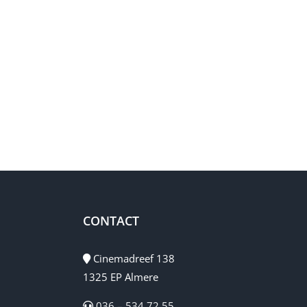
ter.
 én toegang tot de ruime
realiseren. Veel bergruimte treft
epte van ca. 18 mtr. (breedte ca.
aduwzijde van de tuin. De tuin is
CONTACT
berging voor al uw tuinspullen.
zijde van de woning treft u een
Cinemadreef 138
1325 EP Almere
8 m2. Op eenvoudige wijze valt
036 – 534 72 55