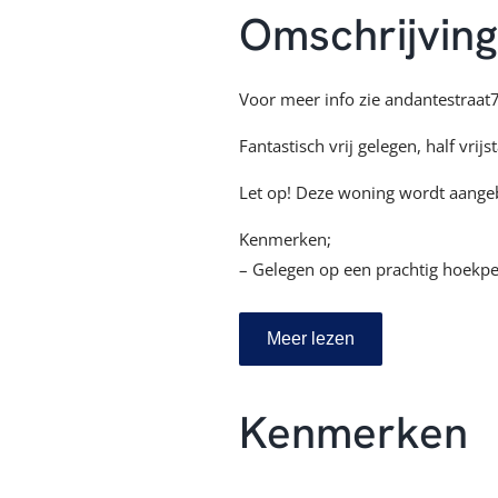
Omschrijvin
Voor meer info zie andantestraat7
Fantastisch vrij gelegen, half v
Let op! Deze woning wordt aangebo
Kenmerken;
– Gelegen op een prachtig hoekpe
– Garage én parkeergelegenheid o
– Tuingerichte woonkamer met schu
Meer lezen
– Moderne inbouwkeuken met all
– 4 slaapkamers, waarvan één me
Kenmerken
– Ruime badkamer met royale douc
– De zolderverdieping is v.v. een
– Ruime, keurig aangelegde achter