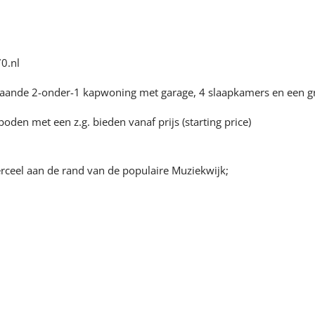
g
0.nl
rijstaande 2-onder-1 kapwoning met garage, 4 slaapkamers en een 
den met een z.g. bieden vanaf prijs (starting price)
rceel aan de rand van de populaire Muziekwijk;
p eigen terrein;
ifpui en veel lichtinval;
e wenselijke inbouwapparatuur;
t wastafelmeubel en dakterras en één met balkon;
he, ligbad, wastafelmeubel en 2e toilet;
 royale overloop/voorzolder en de 4e slaapkamer;
tuin met extra berging;