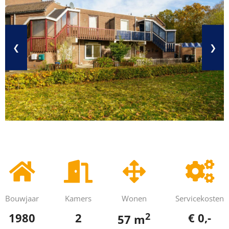
❮
❯
Bouwjaar
Kamers
Wonen
Servicekosten
2
1980
2
€ 0,-
57 m