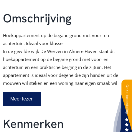
Omschrijving
Hoekappartement op de begane grond met voor- en
achtertuin. Ideaal voor klusser
In de gewilde wijk De Werven in Almere Haven staat dit
hoekappartement op de begane grond met voor- en
achtertuin en een praktische berging in de zijtuin. Het
appartement is ideaal voor degene die zijn handen uit de
mouwen wil steken en een woning naar eigen smaak wil
afwerken.
________________________________________
Meer lezen
Kenmerken
• Hoekappartement op de begane grond met voor- en
Kenmerken
achtertuin
• Entreehal, woonkamer, keuken, slaapkamer en badkamer